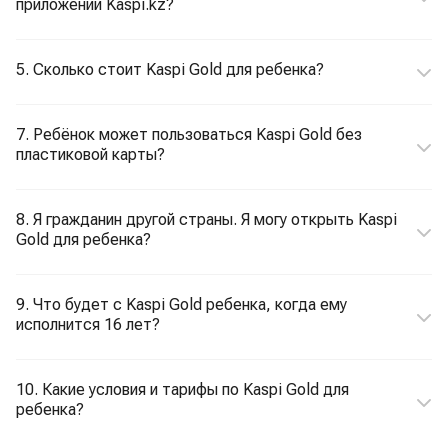
приложении Kaspi.kz?
5. Сколько стоит Kaspi Gold для ребенка?
7. Ребёнок может пользоваться Kaspi Gold без
пластиковой карты?
8. Я гражданин другой страны. Я могу открыть Kaspi
Gold для ребенка?
9. Что будет с Kaspi Gold ребенка, когда ему
исполнится 16 лет?
10. Какие условия и тарифы по Kaspi Gold для
ребенка?