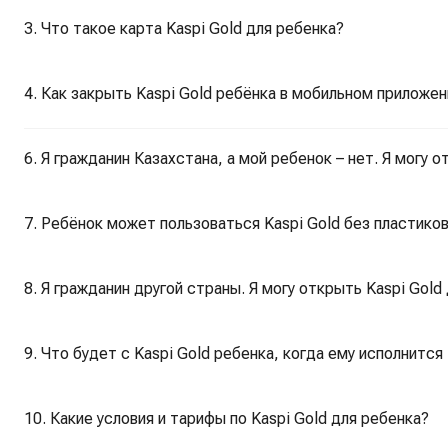
3. Что такое карта Kaspi Gold для ребенка?
4. Как закрыть Kaspi Gold ребёнка в мобильном приложен
6. Я гражданин Казахстана, а мой ребенок – нет. Я могу 
7. Ребёнок может пользоваться Kaspi Gold без пластико
8. Я гражданин другой страны. Я могу открыть Kaspi Gold
9. Что будет с Kaspi Gold ребенка, когда ему исполнится
10. Какие условия и тарифы по Kaspi Gold для ребенка?