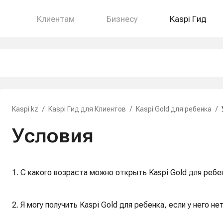
Клиентам
Бизнесу
Kaspi Гид
Kaspi.kz
/
Kaspi Гид для Клиентов
/
Kaspi Gold для ребенка
/
Условия
1. С какого возраста можно открыть Kaspi Gold для ребе
2. Я могу получить Kaspi Gold для ребенка, если у него н