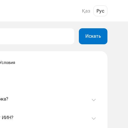
Қаз
Рус
Искать
Условия
нка?
ет ИИН?