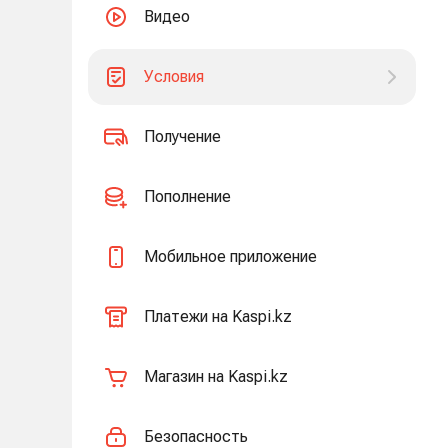
Видео
Условия
Получение
Пополнение
Мобильное приложение
Платежи на Kaspi.kz
Магазин на Kaspi.kz
Безопасность