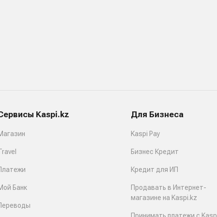
Сервисы Kaspi.kz
Для Бизнеса
Магазин
Kaspi Pay
Travel
Бизнес Кредит
Платежи
Кредит для ИП
Мой Банк
Продавать в Интернет-
магазине на Kaspi.kz
Переводы
Принимать платежи с Kaspi