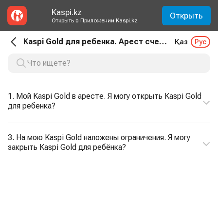
Kaspi.kz
Открыть
Открыть в Приложении Kaspi.kz
Kaspi Gold для ребенка. Арест счетов
Қаз
Рус
1. Мой Kaspi Gold в аресте. Я могу открыть Kaspi Gold
для ребенка?
3. На мою Kaspi Gold наложены ограничения. Я могу
закрыть Kaspi Gold для ребёнка?