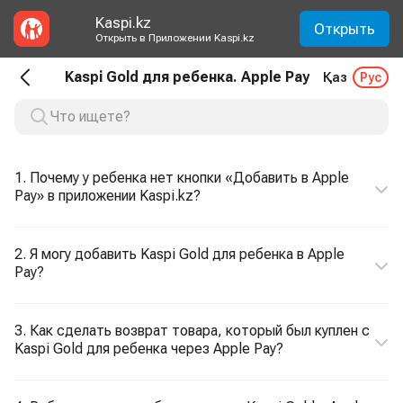
Kaspi.kz
Открыть
Открыть в Приложении Kaspi.kz
Kaspi Gold для ребенка. Apple Pay
Қаз
Рус
1. Почему у ребенка нет кнопки «Добавить в Apple
Pay» в приложении Kaspi.kz?
2. Я могу добавить Kaspi Gold для ребенка в Apple
Pay?
3. Как сделать возврат товара, который был куплен с
Kaspi Gold для ребенка через Apple Pay?