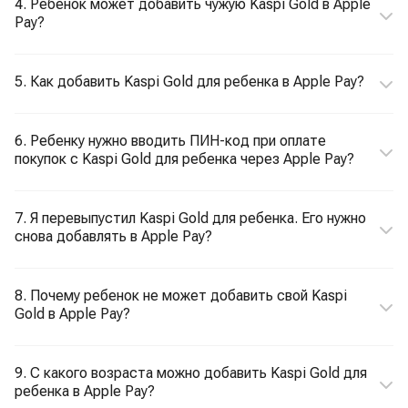
4. Ребенок может добавить чужую Kaspi Gold в Apple
Pay?
5. Как добавить Kaspi Gold для ребенка в Apple Pay?
6. Ребенку нужно вводить ПИН-код при оплате
покупок с Kaspi Gold для ребенка через Apple Pay?
7. Я перевыпустил Kaspi Gold для ребенка. Его нужно
снова добавлять в Apple Pay?
8. Почему ребенок не может добавить свой Kaspi
Gold в Apple Pay?
9. С какого возраста можно добавить Kaspi Gold для
ребенка в Apple Pay?