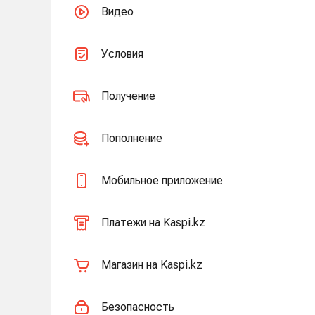
Видео
Условия
Получение
Пополнение
Мобильное приложение
Платежи на Kaspi.kz
Магазин на Kaspi.kz
Безопасность