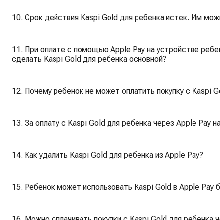
10. Срок действия Kaspi Gold для ребенка истек. Им мож
11. При оплате с помощью Apple Pay на устройстве ребен
сделать Kaspi Gold для ребенка основной?
12. Почему ребенок не может оплатить покупку с Kaspi G
13. За оплату с Kaspi Gold для ребенка через Apple Pay 
14. Как удалить Kaspi Gold для ребенка из Apple Pay?
15. Ребенок может использовать Kaspi Gold в Apple Pay 
16. Можно оплачивать покупки с Kaspi Gold для ребенка 