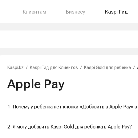
Клиентам
Бизнесу
Kaspi Гид
Kaspi.kz
/
Kaspi Гид для Клиентов
/
Kaspi Gold для ребенка
/
Apple Pay
1. Почему у ребенка нет кнопки «Добавить в Apple Pay» в
2. Я могу добавить Kaspi Gold для ребенка в Apple Pay?