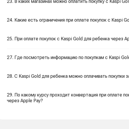
23. В каких магазинах можно оплатить покупку с Kaspi Go
24. Какие есть ограничения при оплате покупок с Kaspi G
25. При оплате покупок с Kaspi Gold для ребенка через 
27. Где посмотреть информацию по покупкам с Kaspi Gol
28. С Kaspi Gold для ребенка можно оплачивать покупки з
29. По какому курсу проходит конвертация при оплате пок
через Apple Pay?