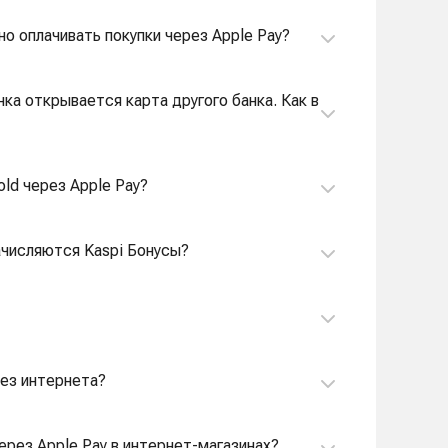
но оплачивать покупки через Apple Pay?
ка открывается карта другого банка. Как в
old через Apple Pay?
начисляются Kaspi Бонусы?
без интернета?
через Apple Pay в интернет-магазинах?