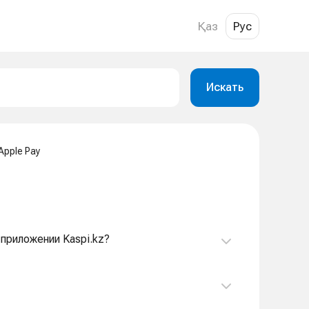
Қаз
Рус
Искать
Apple Pay
 приложении Kaspi.kz?