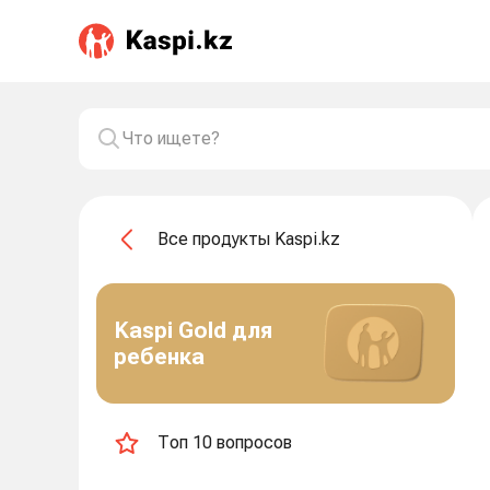
Все продукты Kaspi.kz
Kaspi Gold для
ребенка
Топ 10 вопросов