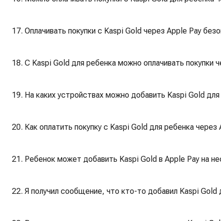
17. Оплачивать покупки с Kaspi Gold через Apple Pay без
18. С Kaspi Gold для ребенка можно оплачивать покупки ч
19. На каких устройствах можно добавить Kaspi Gold для
20. Как оплатить покупку с Kaspi Gold для ребенка через 
21. Ребенок может добавить Kaspi Gold в Apple Pay на н
22. Я получил сообщение, что кто-то добавил Kaspi Gold 