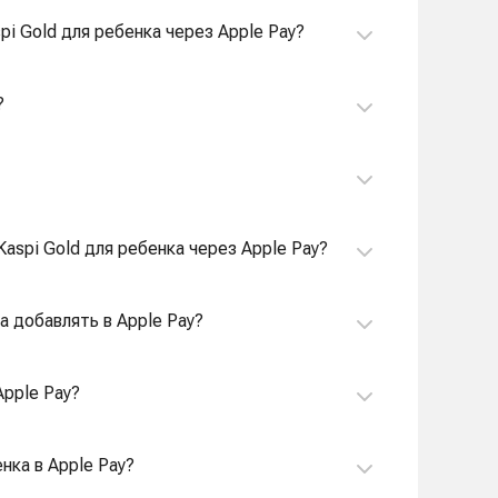
pi Gold для ребенка через Apple Pay?
?
Kaspi Gold для ребенка через Apple Pay?
ва добавлять в Apple Pay?
Apple Pay?
нка в Apple Pay?