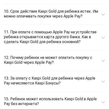
10. Срок действия Kaspi Gold для ребенка истек. Им
можно оплачивать покупки через Apple Pay?
11. При оплате с помощью Apple Pay на устройстве
ребенка открывается карта другого банка. Как в
сделать Kaspi Gold для ребенка основной?
12. Почему ребенок не может оплатить покупку с
Kaspi Gold через Apple Pay?
13. За оплату с Kaspi Gold для ребенка через Apple
Pay начисляются Kaspi Бонусы?
15. Ребенок может использовать Kaspi Gold в Apple
Pay без интернета?