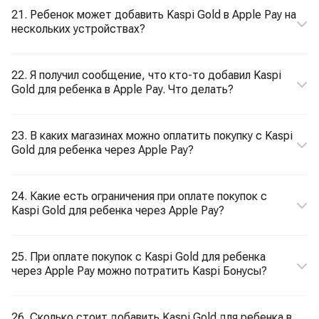
21. Ребенок может добавить Kaspi Gold в Apple Pay на
нескольких устройствах?
22. Я получил сообщение, что кто-то добавил Kaspi
Gold для ребенка в Apple Pay. Что делать?
23. В каких магазинах можно оплатить покупку с Kaspi
Gold для ребенка через Apple Pay?
24. Какие есть ограничения при оплате покупок с
Kaspi Gold для ребенка через Apple Pay?
25. При оплате покупок с Kaspi Gold для ребенка
через Apple Pay можно потратить Kaspi Бонусы?
26. Сколько стоит добавить Kaspi Gold для ребенка в