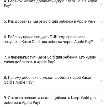
4. Ребенок может добавить чужую Kaspi Gold в Apple
Pay?
5. Как добавить Kaspi Gold для ребенка в Apple Pay?
6. Ребенку нужно вводить ПИН-код при оплате
покупок с Kaspi Gold для ребенка через Apple Pay?
7. Я перевыпустил Kaspi Gold для ребенка. Его нужно
снова добавлять в Apple Pay?
8. Почему ребенок не может добавить свой Kaspi
Gold в Apple Pay?
9. С какого возраста можно добавить Kaspi Gold для
ребенка в Apple Pay?