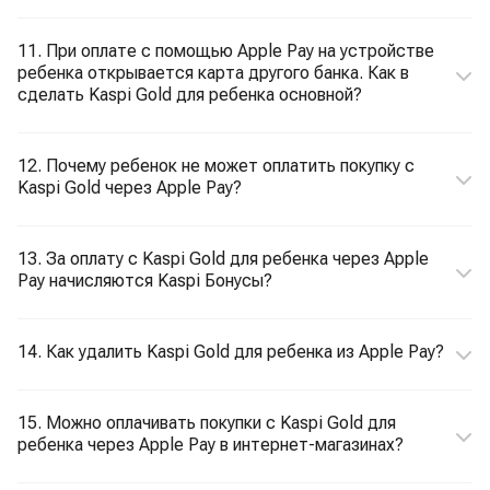
11. При оплате с помощью Apple Pay на устройстве
ребенка открывается карта другого банка. Как в
сделать Kaspi Gold для ребенка основной?
12. Почему ребенок не может оплатить покупку с
Kaspi Gold через Apple Pay?
13. За оплату с Kaspi Gold для ребенка через Apple
Pay начисляются Kaspi Бонусы?
14. Как удалить Kaspi Gold для ребенка из Apple Pay?
15. Можно оплачивать покупки с Kaspi Gold для
ребенка через Apple Pay в интернет-магазинах?