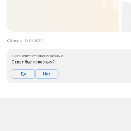
Обновлен 21.01.2026
100% считают ответ полезным
Ответ был полезным?
Да
Нет