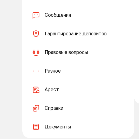
Сообщения
Гарантирование депозитов
Правовые вопросы
Разное
Арест
Справки
Документы