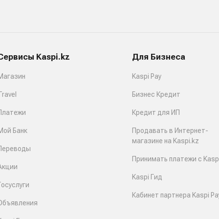
Сервисы Kaspi.kz
Для Бизнеса
Магазин
Kaspi Pay
Travel
Бизнес Кредит
Платежи
Кредит для ИП
Мой Банк
Продавать в Интернет-
магазине на Kaspi.kz
Переводы
Принимать платежи с Kaspi
Акции
Kaspi Гид
Госуслуги
Кабинет партнера Kaspi Pa
Объявления