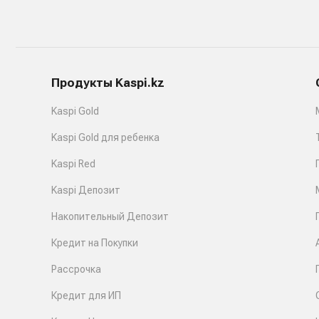
Продукты Kaspi.kz
Kaspi Gold
Kaspi Gold для ребенка
Kaspi Red
Kaspi Депозит
Накопительный Депозит
Кредит на Покупки
Рассрочка
Кредит для ИП