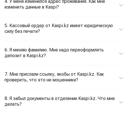
4. У меня изменился адрес проживания. Как мне
изменить данные в Kaspi?
5. Кассовый ордер от Kaspi.kz имеет юридическую
силу без печати?
6. Я меняю фамилию. Мне надо переоформлять
депозит в Kaspi.kz?
7. Мне прислали ссылку, якобы от Kaspi.kz. Как
проверить, что это не мошенники?
8. Я забыл документы в отделении Kaspi.kz. Что мне
делать?