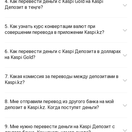
4. Как перевести деньги с Kaspi Gold на Kaspi
Депозит в теңге?
5. Как узнать курс конвертации валют при
совершении перевода в приложении Kaspi.kz?
6. Как перевести деньги с Kaspi Депозита в долларах
на Kaspi Gold?
7. Какая комиссия за переводы между депозитами в
Kaspi.kz?
8. Мне отправили перевод из другого банка на мой
депозит в Kaspi.kz. Когда поступят деньги?
9. Мне нужно перевести деньги на Kaspi Депозит с