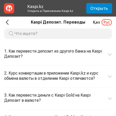
Kaspi.kz
Открыть
Открыть в Приложении Kaspi.kz
Kaspi Депозит. Переводы
Қаз
Рус
1. Как перевести депозит из другого банка на Kaspi
Депозит?
2. Курс конвертации в приложении Kaspi.kz и курс
обмена валюты в отделении Kaspi отличаются?
3. Как перевести деньги с Kaspi Gold на Kaspi
Депозит в валюте?