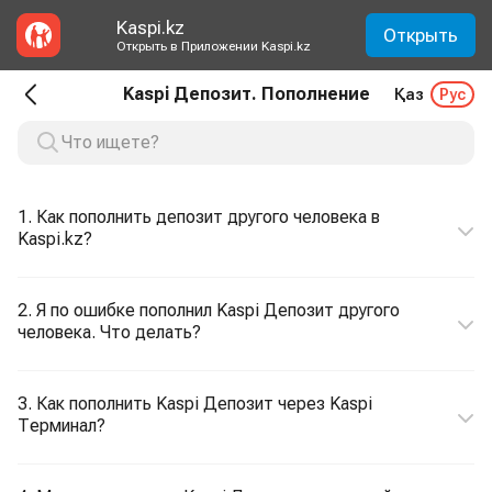
Kaspi.kz
Открыть
Открыть в Приложении Kaspi.kz
Kaspi Депозит. Пополнение
Қаз
Рус
1. Как пополнить депозит другого человека в
Kaspi.kz?
2. Я по ошибке пополнил Kaspi Депозит другого
человека. Что делать?
3. Как пополнить Kaspi Депозит через Kaspi
Терминал?