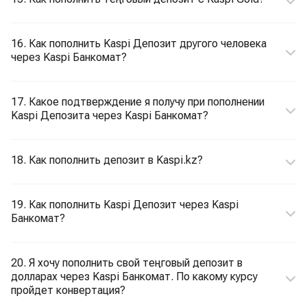
16. Как пополнить Kaspi Депозит другого человека
через Kaspi Банкомат?
17. Какое подтверждение я получу при пополнении
Kaspi Депозита через Kaspi Банкомат?
18. Как пополнить депозит в Kaspi.kz?
19. Как пополнить Kaspi Депозит через Kaspi
Банкомат?
20. Я хочу пополнить свой теңговый депозит в
долларах через Kaspi Банкомат. По какому курсу
пройдет конвертация?