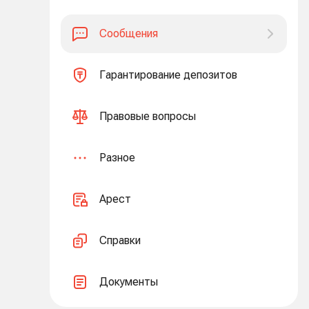
Сообщения
Гарантирование депозитов
Правовые вопросы
Разное
Арест
Справки
Документы