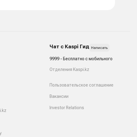
Чат с Kaspi Гид
Написать
9999 - Бесплатно с мобильного
Отделения Kaspi.kz
Пользовательское соглашение
Вакансии
Investor Relations
.kz
y