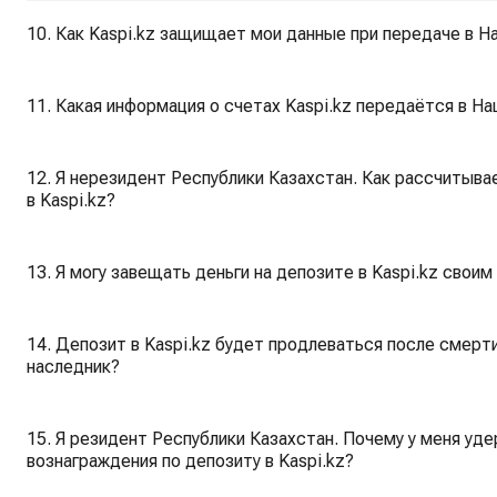
10. Как Kaspi.kz защищает мои данные при передаче в Н
11. Какая информация о счетах Kaspi.kz передаётся в На
12. Я нерезидент Республики Казахстан. Как рассчитыва
в Kaspi.kz?
13. Я могу завещать деньги на депозите в Kaspi.kz свои
14. Депозит в Kaspi.kz будет продлеваться после смерт
наследник?
15. Я резидент Республики Казахстан. Почему у меня уд
вознаграждения по депозиту в Kaspi.kz?