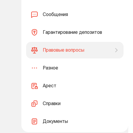
Сообщения
Гарантирование депозитов
Правовые вопросы
Разное
Арест
Справки
Документы