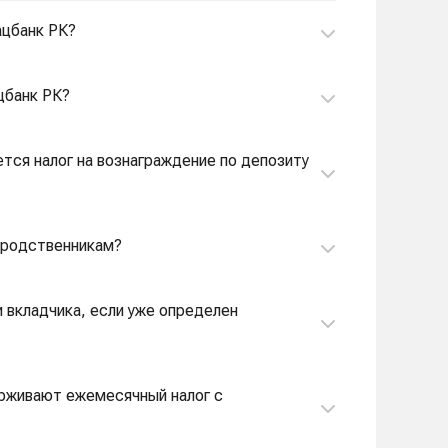
ацбанк РК?
цбанк РК?
ется налог на вознаграждение по депозиту
м родственникам?
и вкладчика, если уже определен
ерживают ежемесячный налог с