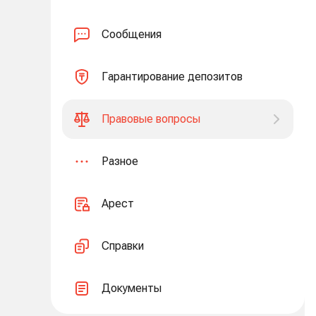
Сообщения
Гарантирование депозитов
Правовые вопросы
Разное
Арест
Справки
Документы