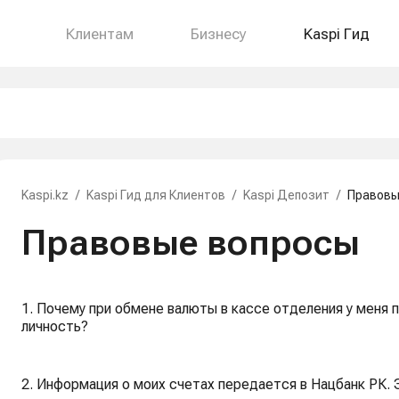
Клиентам
Бизнесу
Kaspi Гид
Kaspi.kz
/
Kaspi Гид для Клиентов
/
Kaspi Депозит
/
Правовы
Правовые вопросы
1. Почему при обмене валюты в кассе отделения у меня
личность?
2. Информация о моих счетах передается в Нацбанк РК. 