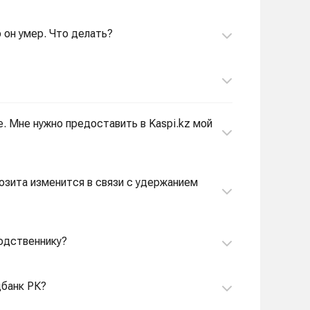
о он умер. Что делать?
е. Мне нужно предоставить в Kaspi.kz мой
позита изменится в связи с удержанием
родственнику?
цбанк РК?