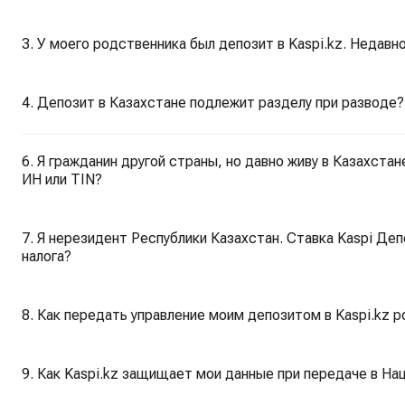
3. У моего родственника был депозит в Kaspi.kz. Недавн
4. Депозит в Казахстане подлежит разделу при разводе?
6. Я гражданин другой страны, но давно живу в Казахстан
ИН или TIN?
7. Я нерезидент Республики Казахстан. Ставка Kaspi Де
налога?
8. Как передать управление моим депозитом в Kaspi.kz 
9. Как Kaspi.kz защищает мои данные при передаче в На