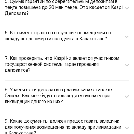
5. Сумма гарантии по сберегательным депозитам в
теңге повышена до 20 млн теңге. Это касается Kaspi
Депозита?
6. Кто имеет право на получение возмещения по
вкладу после смерти вкладчика в Казахстане?
7. Как проверить, что Kaspi.kz является участником
государственной системы гарантирования
депозитов?
8. У меня есть депозиты в разных казахстанских
банках. Как мне будут производить выплату при
ликвидации одного из них?
9. Какие документы должен предоставить вкладчик
для получения возмещения по вкладу при ликвидации
в Казахстане?