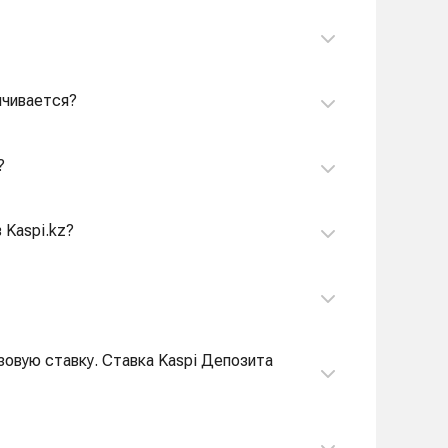
анчивается?
?
 Kaspi.kz?
зовую ставку. Ставка Kaspi Депозита