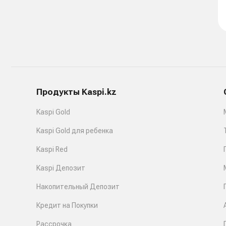
Продукты Kaspi.kz
Kaspi Gold
Kaspi Gold для ребенка
Kaspi Red
Kaspi Депозит
Накопительный Депозит
Кредит на Покупки
Рассрочка