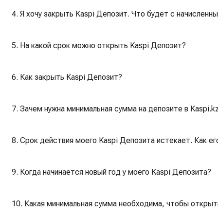
4. Я хочу закрыть Kaspi Депозит. Что будет с начислен
5. На какой срок можно открыть Kaspi Депозит?
6. Как закрыть Kaspi Депозит?
7. Зачем нужна минимальная сумма на депозите в Kaspi.k
8. Срок действия моего Kaspi Депозита истекает. Как ег
9. Когда начинается новый год у моего Kaspi Депозита?
10. Какая минимальная сумма необходима, чтобы открыт