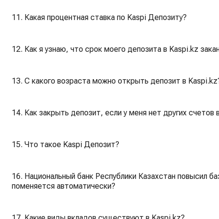
11. Какая процентная ставка по Kaspi Депозиту?
12. Как я узнаю, что срок моего депозита в Kaspi.kz зак
13. С какого возраста можно открыть депозит в Kaspi.kz
14. Как закрыть депозит, если у меня нет других счетов в
15. Что такое Kaspi Депозит?
16. Национальный банк Республики Казахстан повысил ба
поменяется автоматически?
17. Какие виды вкладов существуют в Kaspi.kz?