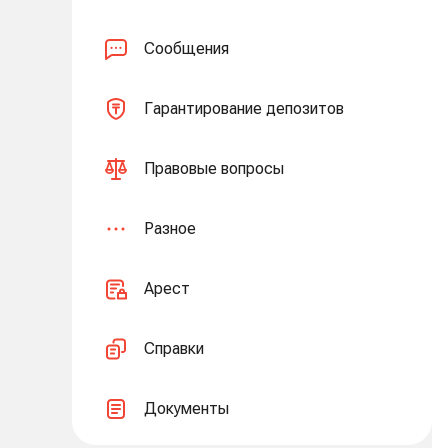
Сообщения
Гарантирование депозитов
Правовые вопросы
Разное
Арест
Справки
Документы