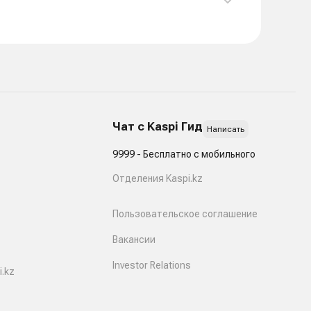
Чат с Kaspi Гид
Написать
9999 - Бесплатно с мобильного
Отделения Kaspi.kz
Пользовательское соглашение
Вакансии
Investor Relations
.kz