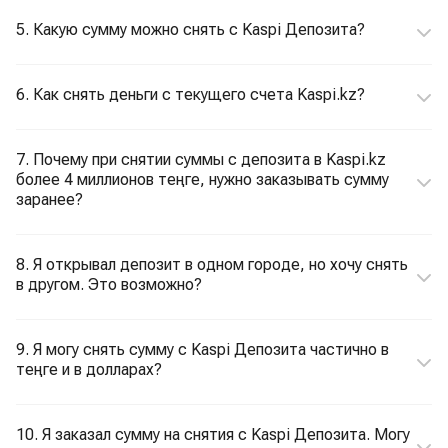
5. Какую сумму можно снять с Kaspi Депозита?
6. Как снять деньги с текущего счета Kaspi.kz?
7. Почему при снятии суммы с депозита в Kaspi.kz
более 4 миллионов теңге, нужно заказывать сумму
заранее?
8. Я открывал депозит в одном городе, но хочу снять
в другом. Это возможно?
9. Я могу снять сумму с Kaspi Депозита частично в
теңге и в долларах?
10. Я заказал сумму на снятия с Kaspi Депозита. Могу