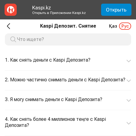
Kaspi.kz
Открыть
Открыть в Приложении Kaspi.kz
Kaspi Депозит. Снятие
Қаз
Рус
1. Как снять деньги с Kaspi Депозита?
2. Можно частично снимать деньги с Kaspi Депозита?
3. Я могу снимать деньги с Kaspi Депозита?
4. Как снять более 4 миллионов теңге с Kaspi
Депозита?