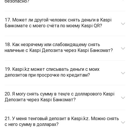
безопасно?
17. Может ли другой человек снять деньги в Kaspi
Банкомате с моего счёта по моему Kaspi QR?
18. Как незрячему или слабовидящему снять
наличные с Kaspi Депозита через Kaspi Банкомат?
19. Kaspi.kz может списывать деньги с моих
депозитов при просрочке по кредитам?
20. Я могу снять сумму в теңге с долларового Kaspi
Депозита через Kaspi Банкомат?
21. У меня тенговый депозит в Kaspi.kz. Можно снять
с него сумму в долларах?