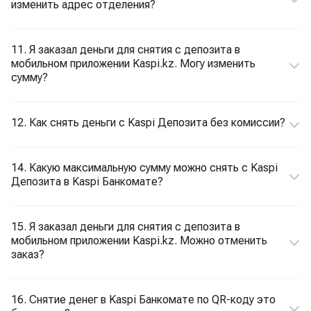
изменить адрес отделения?
11. Я заказал деньги для снятия с депозита в
мобильном приложении Kaspi.kz. Могу изменить
сумму?
12. Как снять деньги с Kaspi Депозита без комиссии?
14. Какую максимальную сумму можно снять с Kaspi
Депозита в Kaspi Банкомате?
15. Я заказал деньги для снятия с депозита в
мобильном приложении Kaspi.kz. Можно отменить
заказ?
16. Снятие денег в Kaspi Банкомате по QR-коду это