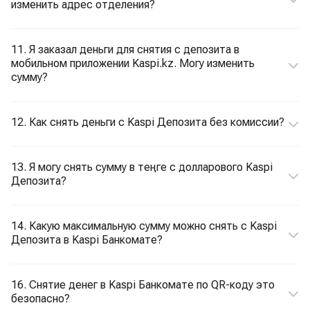
изменить адрес отделения?
11. Я заказал деньги для снятия с депозита в
мобильном приложении Kaspi.kz. Могу изменить
сумму?
12. Как снять деньги с Kaspi Депозита без комиссии?
13. Я могу снять сумму в теңге с долларового Kaspi
Депозита?
14. Какую максимальную сумму можно снять с Kaspi
Депозита в Kaspi Банкомате?
16. Снятие денег в Kaspi Банкомате по QR-коду это
безопасно?