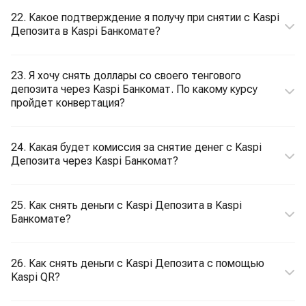
22. Какое подтверждение я получу при снятии с Kaspi
Депозита в Kaspi Банкомате?
23. Я хочу снять доллары со своего тенгового
депозита через Kaspi Банкомат. По какому курсу
пройдет конвертация?
24. Какая будет комиссия за снятие денег с Kaspi
Депозита через Kaspi Банкомат?
25. Как снять деньги с Kaspi Депозита в Kaspi
Банкомате?
26. Как снять деньги с Kaspi Депозита с помощью
Kaspi QR?