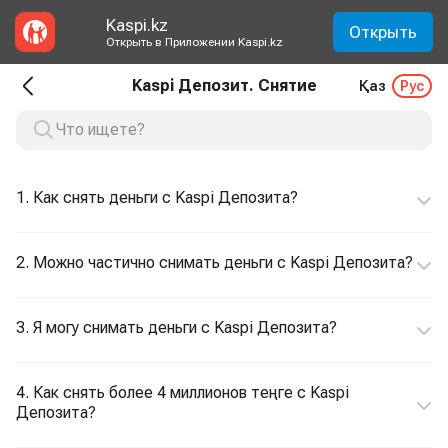
Kaspi.kz
Открыть
Открыть в Приложении Kaspi.kz
Kaspi Депозит. Снятие
Қаз
Рус
1. Как снять деньги с Kaspi Депозита?
2. Можно частично снимать деньги с Kaspi Депозита?
3. Я могу снимать деньги с Kaspi Депозита?
4. Как снять более 4 миллионов теңге с Kaspi
Депозита?