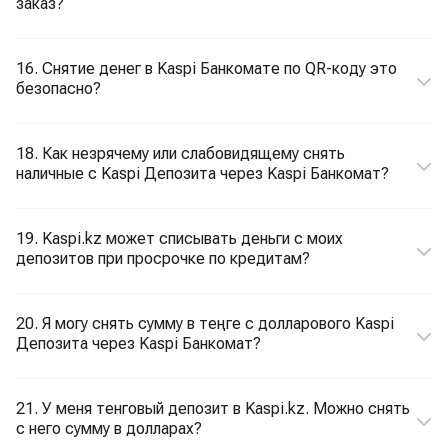
заказ?
16. Снятие денег в Kaspi Банкомате по QR-коду это
безопасно?
18. Как незрячему или слабовидящему снять
наличные с Kaspi Депозита через Kaspi Банкомат?
19. Kaspi.kz может списывать деньги с моих
депозитов при просрочке по кредитам?
20. Я могу снять сумму в теңге с долларового Kaspi
Депозита через Kaspi Банкомат?
21. У меня тенговый депозит в Kaspi.kz. Можно снять
с него сумму в долларах?