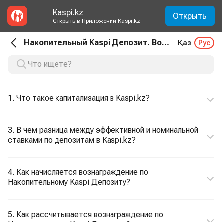
Kaspi.kz
Открыть
Открыть в Приложении Kaspi.kz
Накопительный Kaspi Депозит. Вознаграждение
Қаз
Рус
1. Что такое капитализация в Kaspi.kz?
3. В чем разница между эффективной и номинальной
ставками по депозитам в Kaspi.kz?
4. Как начисляется вознаграждение по
Накопительному Kaspi Депозиту?
5. Как рассчитывается вознаграждение по