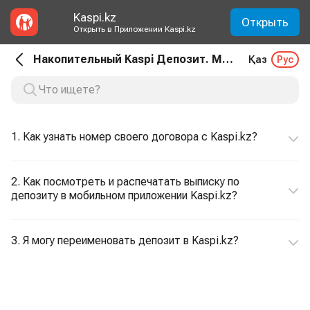
Kaspi.kz
Открыть
Открыть в Приложении Kaspi.kz
Накопительный Kaspi Депозит. Мой Банк
Қаз
Рус
1. Как узнать номер своего договора с Kaspi.kz?
2. Как посмотреть и распечатать выписку по
депозиту в мобильном приложении Kaspi.kz?
3. Я могу переименовать депозит в Kaspi.kz?