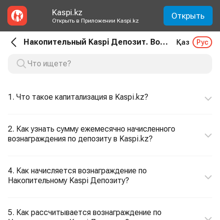
Kaspi.kz
Открыть
Открыть в Приложении Kaspi.kz
Накопительный Kaspi Депозит. Вознаграждение
Қаз
Рус
1. Что такое капитализация в Kaspi.kz?
2. Как узнать сумму ежемесячно начисленного
вознаграждения по депозиту в Kaspi.kz?
4. Как начисляется вознаграждение по
Накопительному Kaspi Депозиту?
5. Как рассчитывается вознаграждение по