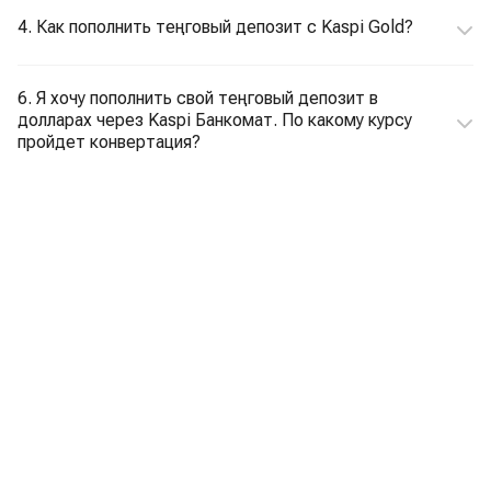
4. Как пополнить теңговый депозит с Kaspi Gold?
6. Я хочу пополнить свой теңговый депозит в
долларах через Kaspi Банкомат. По какому курсу
пройдет конвертация?