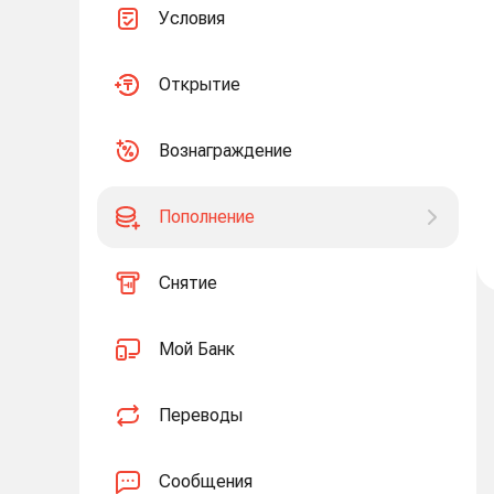
Условия
Открытие
Вознаграждение
Пополнение
Снятие
Мой Банк
Переводы
Сообщения