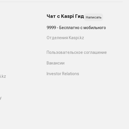
Чат с Kaspi Гид
Написать
9999 - Бесплатно с мобильного
Отделения Kaspi.kz
Пользовательское соглашение
Вакансии
Investor Relations
.kz
y