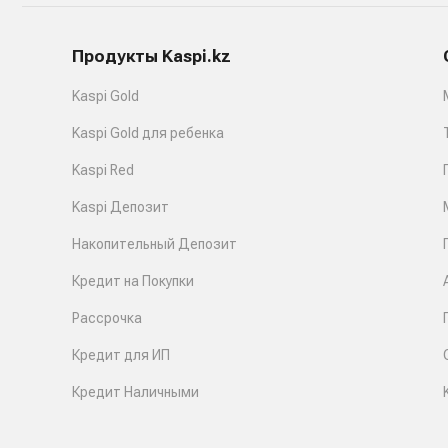
Продукты Kaspi.kz
Kaspi Gold
Kaspi Gold для ребенка
Kaspi Red
Kaspi Депозит
Накопительный Депозит
Кредит на Покупки
Рассрочка
Кредит для ИП
Кредит Наличными