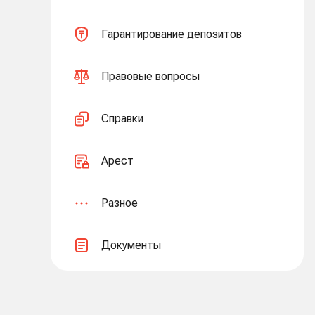
Гарантирование депозитов
Правовые вопросы
Справки
Арест
Разное
Документы