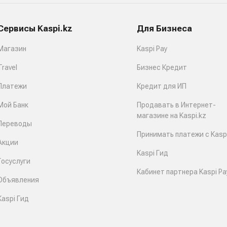
Сервисы Kaspi.kz
Для Бизнеса
Магазин
Kaspi Pay
Travel
Бизнес Кредит
Платежи
Кредит для ИП
Мой Банк
Продавать в Интернет-
магазине на Kaspi.kz
Переводы
Принимать платежи с Kaspi
Акции
Kaspi Гид
Госуслуги
Кабинет партнера Kaspi Pa
Объявления
Kaspi Гид