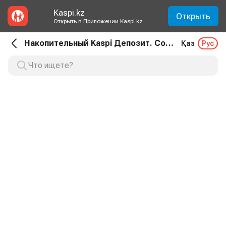
Kaspi.kz
Открыть
Открыть в Приложении Kaspi.kz
Накопительный Kaspi Депозит. Сообщения
Қаз
Рус