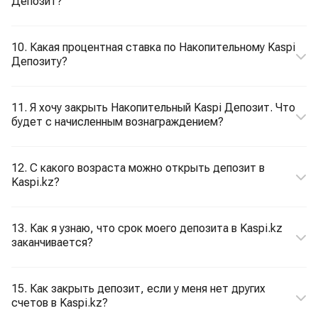
Депозит?
10. Какая процентная ставка по Накопительному Kaspi
Депозиту?
11. Я хочу закрыть Накопительный Kaspi Депозит. Что
будет с начисленным вознаграждением?
12. С какого возраста можно открыть депозит в
Kaspi.kz?
13. Как я узнаю, что срок моего депозита в Kaspi.kz
заканчивается?
15. Как закрыть депозит, если у меня нет других
счетов в Kaspi.kz?