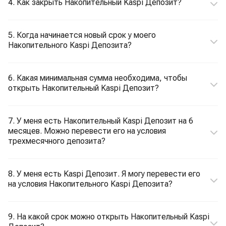
4. Как закрыть Накопительный Kaspi Депозит?
5. Когда начинается новый срок у моего
Накопительного Kaspi Депозита?
6. Какая минимальная сумма необходима, чтобы
открыть Накопительный Kaspi Депозит?
7. У меня есть Накопительный Kaspi Депозит на 6
месяцев. Можно перевести его на условия
трехмесячного депозита?
8. У меня есть Kaspi Депозит. Я могу перевести его
на условия Накопительного Kaspi Депозита?
9. На какой срок можно открыть Накопительный Kaspi