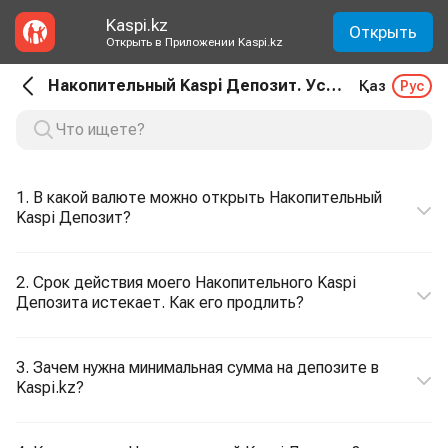
Kaspi.kz
Открыть
Открыть в Приложении Kaspi.kz
Накопительный Kaspi Депозит. Условия
Қаз
Рус
1. В какой валюте можно открыть Накопительный
Kaspi Депозит?
2. Срок действия моего Накопительного Kaspi
Депозита истекает. Как его продлить?
3. Зачем нужна минимальная сумма на депозите в
Kaspi.kz?