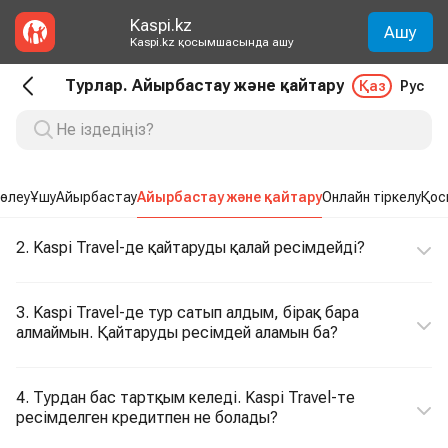
Kaspi.kz
Ашу
Kaspi.kz қосымшасында ашу
Турлар. Айырбастау және қайтару
Қаз
Рус
өлеу
Ұшу
Айырбастау
Айырбастау және қайтару
Онлайн тіркелу
Қос
2. Kaspi Travel-де қайтаруды қалай ресімдейді?
3. Kaspi Travel-де тур сатып алдым, бірақ бара
алмаймын. Қайтаруды ресімдей аламын ба?
4. Турдан бас тартқым келеді. Kaspi Travel-те
ресімделген кредитпен не болады?