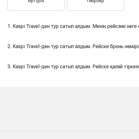
Әртүрлі
Пікірлер
1. Kaspi Travel-ден тур сатып алдым. Менің рейсіме неге 
2. Kaspi Travel-ден тур сатып алдым. Рейске бронь нөмір
3. Kaspi Travel-ден тур сатып алдым. Рейске қалай тірке