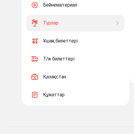
Бейнематериал
Турлар
Ұшақ билеттері
Т/ж билеттері
Қазақстан
Құжаттар