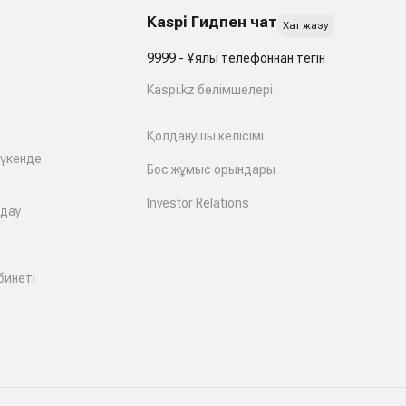
Kaspi Гидпен чат
Хат жазу
9999 - Ұялы телефоннан тегін
Kaspi.kz бөлімшелері
Қолданушы келісімі
дүкенде
Бос жұмыс орындары
Investor Relations
лдау
бинеті