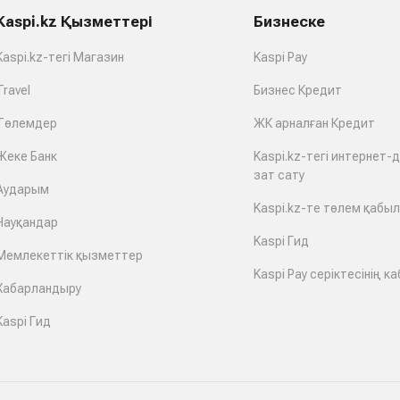
Kaspi.kz Қызметтері
Бизнеске
Kaspi.kz-тегі Магазин
Kaspi Pay
Travel
Бизнес Кредит
Төлемдер
ЖК арналған Кредит
Жеке Банк
Kaspi.kz-тегі интернет-
зат сату
Аударым
Kaspi.kz-те төлем қабы
Науқандар
Kaspi Гид
Мемлекеттік қызметтер
Kaspi Pay серіктесінің ка
Хабарландыру
Kaspi Гид