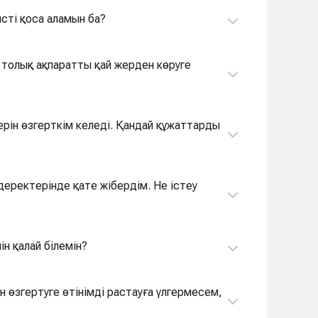
исті қоса аламын ба?
ы толық ақпаратты қай жерден көруге
ерін өзгерткім келеді. Қандай құжаттарды
деректерінде қате жібердім. Не істеу
ін қалай білемін?
 өзгертуге өтінімді растауға үлгермесем,