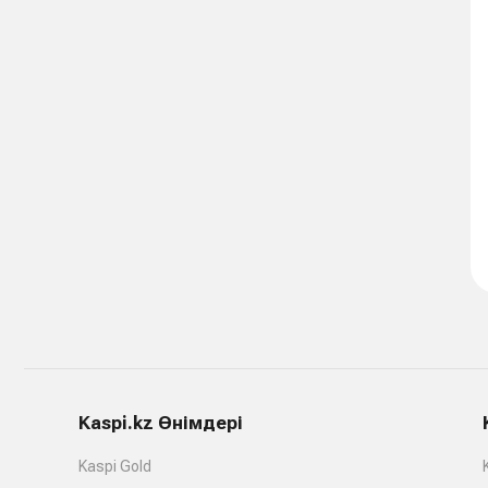
Kaspi.kz Өнімдері
Kaspi Gold