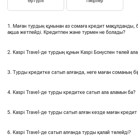
Әртүрлі
Пікірлер
1. Маған турдың құнынан аз сомаға кредит мақұлданды, 
ақша жетпейді. Кредитпен және турмен не болады?
2. Kaspi Travel-де турдың құнын Kaspi Бонуспен төлей ал
3. Турды кредитке сатып алға
4. Kaspi Travel-де турды кредитке сатып ала аламын ба?
5. Kaspi Travel-де турды сатып алған кезде маған креди
6. Kaspi Travel-де сатып алғанда турды қалай төлейді?