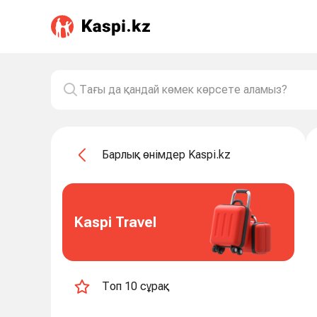
Барлық өнімдер Kaspi.kz
Kaspi Travel
Топ 10 сұрақ