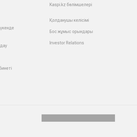
Kaspi.kz бөлімшелері
Қолданушы келісімі
дүкенде
Бос жұмыс орындары
Investor Relations
лдау
бинеті