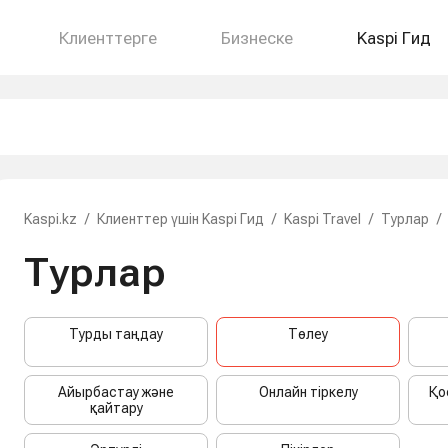
Клиенттерге
Бизнеске
Kaspi Гид
Kaspi.kz
/
Клиенттер үшін Kaspi Гид
/
Kaspi Travel
/
Турлар
/
Турлар
Турды таңдау
Төлеу
Айырбастау және
Онлайн тіркелу
Қо
қайтару