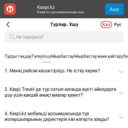
Kaspi.kz
Ашу
Kaspi.kz қосымшасында ашу
Турлар. Ұшу
Қаз
Рус
Турды таңдау
Төлеу
Ұшу
Айырбастау
Айырбастау және қайтару
Он
1. Менің рейсім кешіктірілді. Не істеу керек?
2. Kaspi Travel-де тур сатып алғанда жүкті әйелдерге
ұшу үшін қандай анықтамалар қажет?
4. Kaspi.kz мобильді қосымшасында тур
жолаушыларының деректерін кім өзгерте алады?