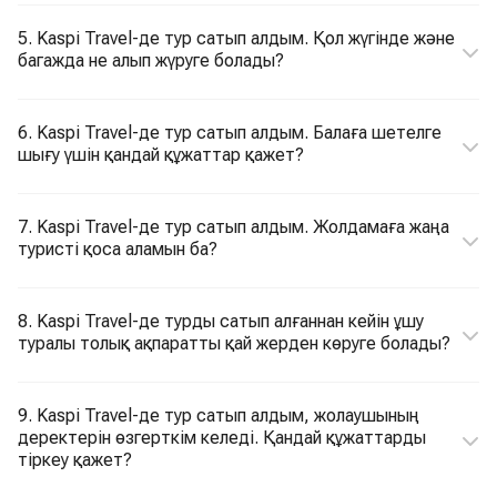
5. Kaspi Travel-де тур сатып алдым. Қол жүгінде және
багажда не алып жүруге болады?
6. Kaspi Travel-де тур сатып алдым. Балаға шетелге
шығу үшін қандай құжаттар қажет?
7. Kaspi Travel-де тур сатып алдым. Жолдамаға жаңа
туристі қоса аламын ба?
8. Kaspi Travel-де турды сатып алғаннан кейін ұшу
туралы толық ақпаратты қай жерден көруге болады?
9. Kaspi Travel-де тур сатып алдым, жолаушының
деректерін өзгерткім келеді. Қандай құжаттарды
тіркеу қажет?