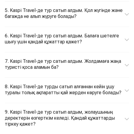
5. Kaspi Travel-де тур сатып алдым. Қол жүгінде және
багажда не алып жүруге болады?
6. Kaspi Travel-де тур сатып алдым. Балаға шетелге
шығу үшін қандай құжаттар қажет?
7. Kaspi Travel-де тур сатып алдым. Жолдамаға жаңа
туристі қоса аламын ба?
8. Kaspi Travel-де турды сатып алғаннан кейін ұшу
туралы толық ақпаратты қай жерден көруге болады?
9. Kaspi Travel-де тур сатып алдым, жолаушының
деректерін өзгерткім келеді. Қандай құжаттарды
тіркеу қажет?