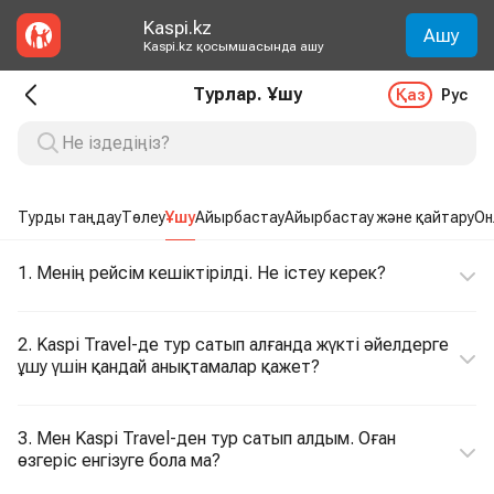
Kaspi.kz
Ашу
Kaspi.kz қосымшасында ашу
Турлар. Ұшу
Қаз
Рус
Турды таңдау
Төлеу
Ұшу
Айырбастау
Айырбастау және қайтару
Он
1. Менің рейсім кешіктірілді. Не істеу керек?
2. Kaspi Travel-де тур сатып алғанда жүкті әйелдерге
ұшу үшін қандай анықтамалар қажет?
3. Мен Kaspi Travel-ден тур сатып алдым. Оған
өзгеріс енгізуге бола ма?