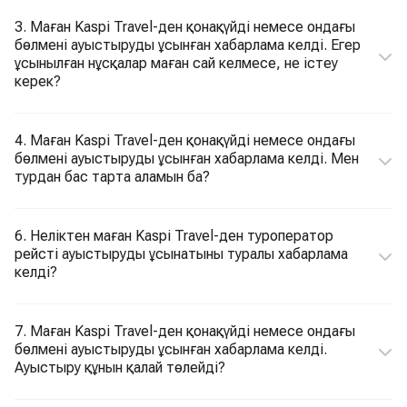
3. Маған Kaspi Travel-ден қонақүйді немесе ондағы
бөлмені ауыстыруды ұсынған хабарлама келді. Егер
ұсынылған нұсқалар маған сай келмесе, не істеу
керек?
4. Маған Kaspi Travel-ден қонақүйді немесе ондағы
бөлмені ауыстыруды ұсынған хабарлама келді. Мен
турдан бас тарта аламын ба?
6. Неліктен маған Kaspi Travel-ден туроператор
рейсті ауыстыруды ұсынатыны туралы хабарлама
келді?
7. Маған Kaspi Travel-ден қонақүйді немесе ондағы
бөлмені ауыстыруды ұсынған хабарлама келді.
Ауыстыру құнын қалай төлейді?