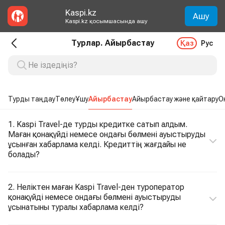
Kaspi.kz
Ашу
Kaspi.kz қосымшасында ашу
Турлар. Айырбастау
Қаз
Рус
Турды таңдау
Төлеу
Ұшу
Айырбастау
Айырбастау және қайтару
О
1. Kaspi Travel-де турды кредитке сатып алдым.
Маған қонақүйді немесе ондағы бөлмені ауыстыруды
ұсынған хабарлама келді. Кредиттің жағдайы не
болады?
2. Неліктен маған Kaspi Travel-ден туроператор
қонақүйді немесе ондағы бөлмені ауыстыруды
ұсынатыны туралы хабарлама келді?