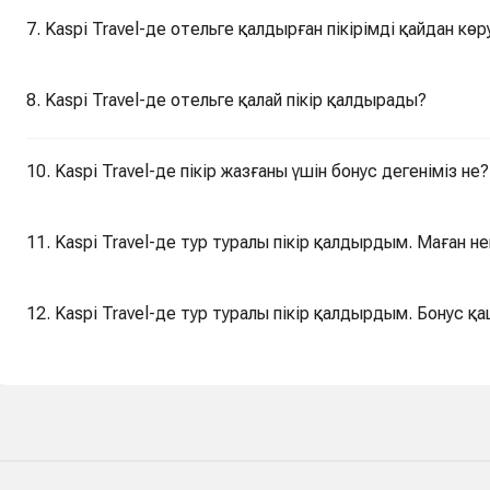
7. Kaspi Travel-де отельге қалдырған пікірімді қайдан кө
8. Kaspi Travel-де отельге қалай пікір қалдырады?
10. Kaspi Travel-де пікір жазғаны үшін бонус дегеніміз не?
11. Ka
12. Kaspi Travel-де тур туралы пікір қалдырдым. Бонус қ