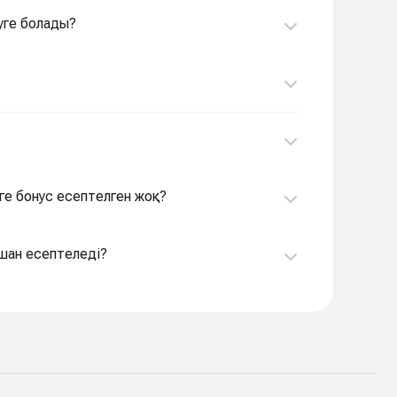
руге болады?
spi Travel-де тур туралы пікір қалдырдым. Маған неге бонус есептелген жоқ?
ашан есептеледі?