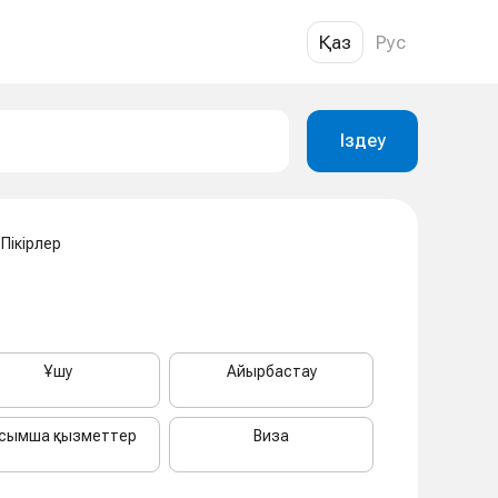
Қаз
Рус
Іздеу
Пікірлер
Ұшу
Айырбастау
сымша қызметтер
Виза