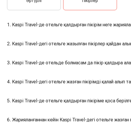
Әртүрлі
Пікірлер
1. Kaspi Travel-де отельге қалдырған пікірім неге жариял
2. Kaspi Travel-дегі отельге жазылған пікірлер қайдан алы
3. Kaspi Travel-де отельде болмасам да пікір қалдыра ал
4. Kaspi Travel-дегі отельге жазған пікірімді қалай алып 
5. Kaspi Travel-де отельге қалдырған пікіріме қоса беріл
6. Жарияланғаннан кейін Kaspi Travel-дегі отельге жазған 