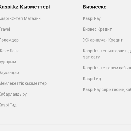
Kaspi.kz Қызметтері
Бизнеске
Kaspi.kz-тегі Магазин
Kaspi Pay
Travel
Бизнес Кредит
Төлемдер
ЖК арналған Кредит
Жеке Банк
Kaspi.kz-тегі интернет-
зат сату
Аударым
Kaspi.kz-те төлем қабы
Науқандар
Kaspi Гид
Мемлекеттік қызметтер
Kaspi Pay серіктесінің ка
Хабарландыру
Kaspi Гид