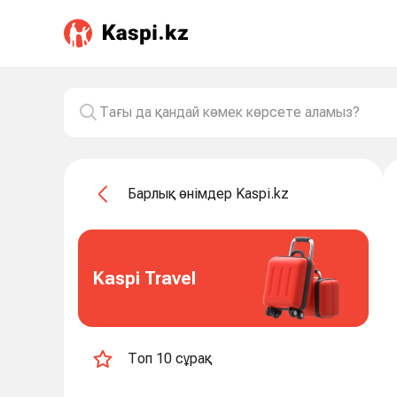
Барлық өнімдер Kaspi.kz
Kaspi Travel
Топ 10 сұрақ