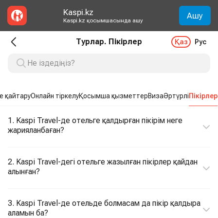
Kaspi.kz
Ашу
Kaspi.kz қосымшасында ашу
Турлар. Пікірлер
Қаз
Рус
е қайтару
Онлайн тіркелу
Қосымша қызметтер
Виза
Әртүрлі
Пікірлер
1. Kaspi Travel-де отельге қалдырған пікірім неге
жарияланбаған?
2. Kaspi Travel-дегі отельге жазылған пікірлер қайдан
алынған?
3. Kaspi Travel-де отельде болмасам да пікір қалдыра
аламын ба?