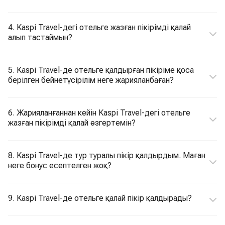
4. Kaspi Travel-дегі отельге жазған пікірімді қалай
алып тастаймын?
5. Kaspi Travel-де отельге қалдырған пікіріме қоса
берілген бейнетүсірілім неге жарияланбаған?
6. Жарияланғаннан кейін Kaspi Travel-дегі отельге
жазған пікірімді қалай өзгертемін?
8. Kaspi Travel-де тур туралы пікір қалдырдым. Маған
неге бонус есептелген жоқ?
9. Kaspi Travel-де отельге қалай пікір қалдырады?