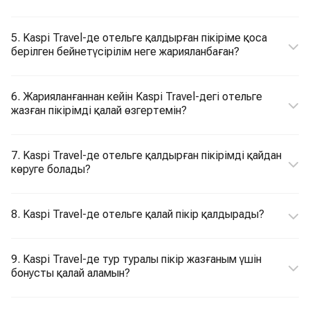
5. Kaspi Travel-де отельге қалдырған пікіріме қоса
берілген бейнетүсірілім неге жарияланбаған?
6. Жарияланғаннан кейін Kaspi Travel-дегі отельге
жазған пікірімді қалай өзгертемін?
7. Kaspi Travel-де отельге қалдырған пікірімді қайдан
көруге болады?
8. Kaspi Travel-де отельге қалай пікір қалдырады?
9. Kaspi Travel-де тур туралы пікір жазғаным үшін
бонусты қалай аламын?