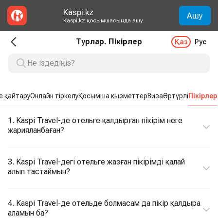
Kaspi.kz
Ашу
Kaspi.kz қосымшасында ашу
Турлар. Пікірлер
Қаз
Рус
е қайтару
Онлайн тіркелу
Қосымша қызметтер
Виза
Әртүрлі
Пікірлер
1. Kaspi Travel-де отельге қалдырған пікірім неге
жарияланбаған?
3. Kaspi Travel-дегі отельге жазған пікірімді қалай
алып тастаймын?
4. Kaspi Travel-де отельде болмасам да пікір қалдыра
аламын ба?