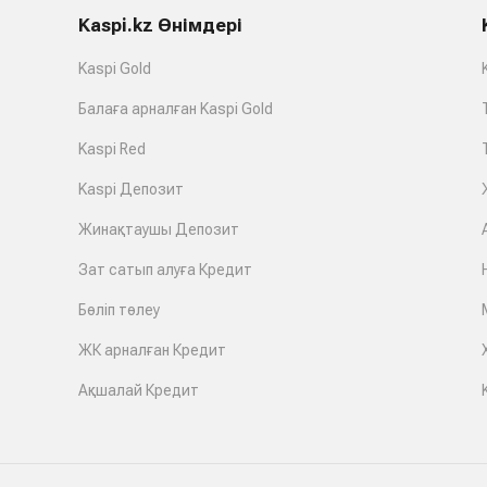
Kaspi.kz Өнімдері
Kaspi Gold
Балаға арналған Kaspi Gold
Kaspi Red
Kaspi Депозит
Жинақтаушы Депозит
Зат сатып алуға Кредит
Бөліп төлеу
ЖК арналған Кредит
Ақшалай Кредит