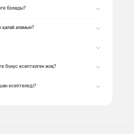
руге болады?
ты қалай аламын?
spi Travel-де тур туралы пікір қалдырдым. Маған неге бонус есептелген жоқ?
ашан есептеледі?