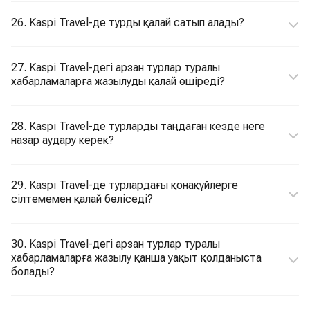
26. Kaspi Travel-де турды қалай сатып алады?
27. Kaspi Travel-дегі арзан турлар туралы
хабарламаларға жазылуды қалай өшіреді?
28. Kaspi Travel-де турларды таңдаған кезде неге
назар аудару керек?
29. Kaspi Travel-де турлардағы қонақүйлерге
сілтемемен қалай бөліседі?
30. Kaspi Travel-дегі арзан турлар туралы
хабарламаларға жазылу қанша уақыт қолданыста
болады?