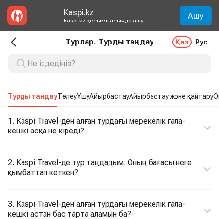
Kaspi.kz
Ашу
Kaspi.kz қосымшасында ашу
Турлар. Турды таңдау
Қаз
Рус
Турды таңдау
Төлеу
Ұшу
Айырбастау
Айырбастау және қайтару
О
1. Kaspi Travel-ден алған турдағы мерекелік гала-
кешкі асқа не кіреді?
2. Kaspi Travel-де тур таңдадым. Оның бағасы неге
қымбаттап кеткен?
3. Kaspi Travel-ден алған турдағы мерекелік гала-
кешкі астан бас тарта аламын ба?