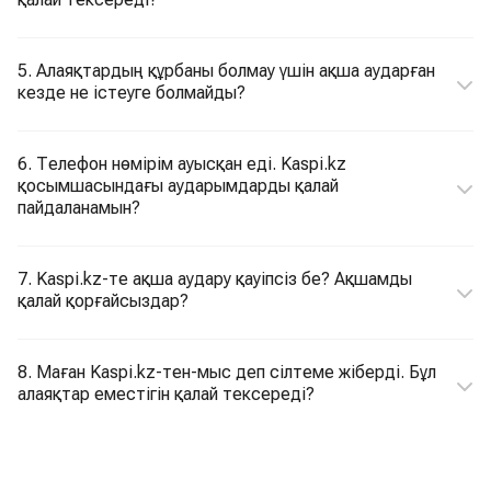
5. Алаяқтардың құрбаны болмау үшін ақша аударған
кезде не істеуге болмайды?
6. Телефон нөмірім ауысқан еді. Kaspi.kz
қосымшасындағы аударымдарды қалай
пайдаланамын?
7. Kaspi.kz-те ақша аудару қауіпсіз бе? Ақшамды
қалай қорғайсыздар?
8. Маған Kaspi.kz-тен-мыс деп сілтеме жіберді. Бұл
алаяқтар еместігін қалай тексереді?