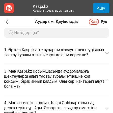
Kaspi.kz
Ашу
Kaspi.kz қосымшасында ашу
Аударым. Қауіпсіздік
Қаз
Рус
1. Әр кез Kaspi.kz-те аударым жасауға шектеуді алып
тастау туралы өтінішке қол қоюым керек пе?
3. Мен Kaspi.kz қосымшасында аудармаларға
шектеулерді алып тастау туралы өтінішке қол
қойдым, бірақ айнып қалдым. Оны кері қайтарып алуға
бола ма?
4. Маған телефон соғып, Kaspi Gold картасының
деректерін сұрайды. Олардың алаяқтар еместігін
қалай тексереді?