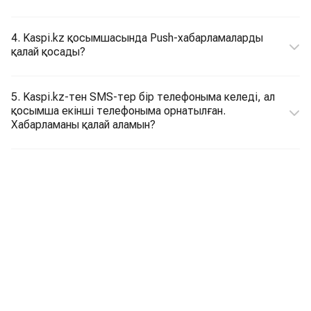
4. Kaspi.kz қосымшасында Push-хабарламаларды
қалай қосады?
5. Kaspi.kz-тен SMS-тер бір телефоныма келеді, ал
қосымша екінші телефоныма орнатылған.
Хабарламаны қалай аламын?