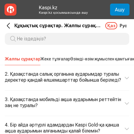
Kaspi.kz
Ашу
Kaspi.kz қосымшасында ашу
Құқықтық сұрақтар. Жалпы сұрақтар
Қаз
Рус
Жалпы сұрақтар
Жеке тұлғалар
Өзімді-өзім жұмыспен қамтыға
2. Қазақстанда салық органына аударымдар туралы
деректер қандай өлшемшарттар бойынша беріледі?
3. Қазақстанда мобильді ақша аударымын реттейтін
заң не туралы?
4. Бір айда әртүрлі адамдардан Kaspi Gold-қа қанша
ақша аударымын алғанымды қалай білемін?