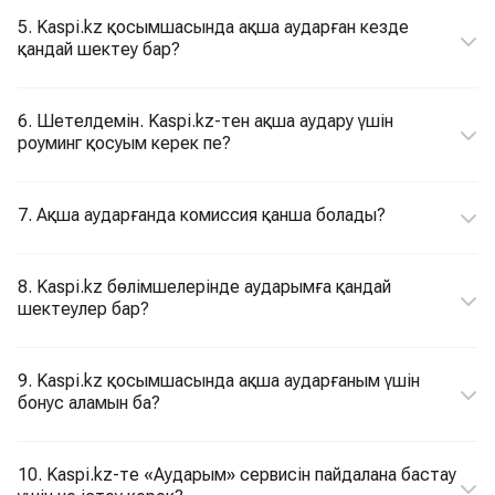
5. Kaspi.kz қосымшасында ақша аударған кезде
қандай шектеу бар?
6. Шетелдемін. Kaspi.kz-тен ақша аудару үшін
роуминг қосуым керек пе?
7. Ақша аударғанда комиссия қанша болады?
8. Kaspi.kz бөлімшелерінде аударымға қандай
шектеулер бар?
9. Kaspi.kz қосымшасында ақша аударғаным үшін
бонус аламын ба?
10. Kaspi.kz-те «Аударым» сервисін пайдалана бастау