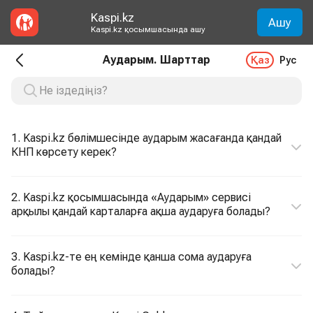
Kaspi.kz
Ашу
Kaspi.kz қосымшасында ашу
Аударым. Шарттар
Қаз
Рус
1. Kaspi.kz бөлімшесінде аударым жасағанда қандай
КНП көрсету керек?
2. Kaspi.kz қосымшасында «Аударым» сервисі
арқылы қандай карталарға ақша аударуға болады?
3. Kaspi.kz-те ең кемінде қанша сома аударуға
болады?