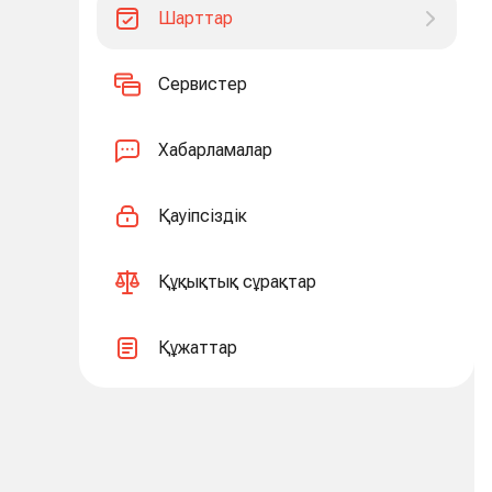
Шарттар
Сервистер
Хабарламалар
Қауіпсіздік
Құқықтық сұрақтар
Құжаттар