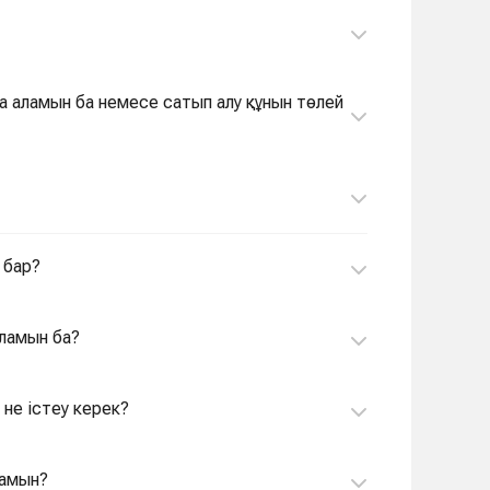
а аламын ба немесе сатып алу құнын төлей
 бар?
аламын ба?
 не істеу керек?
ламын?