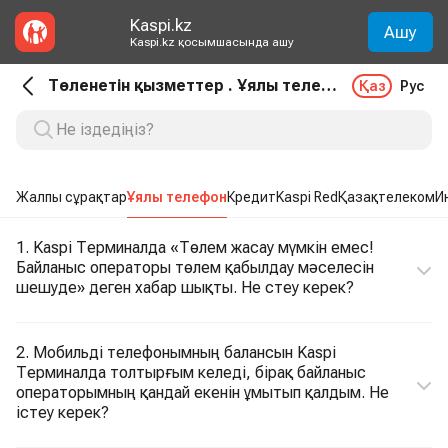
Kaspi.kz
Ашу
Kaspi.kz қосымшасында ашу
Төленетін қызметтер . Ұялы телефон
Қаз
Рус
Жалпы сұрақтар
Ұялы телефон
Кредит
Kaspi Red
Қазақтелеком
И
1. Kaspi Терминалда «Төлем жасау мүмкін емес!
Байланыс операторы төлем қабылдау мәселесін
шешуде» деген хабар шықты. Не стеу керек?
2. Мобильді телефонымның балансын Kaspi
Терминалда толтырғым келеді, бірақ байланыс
операторымның қандай екенін ұмытып қалдым. Не
істеу керек?