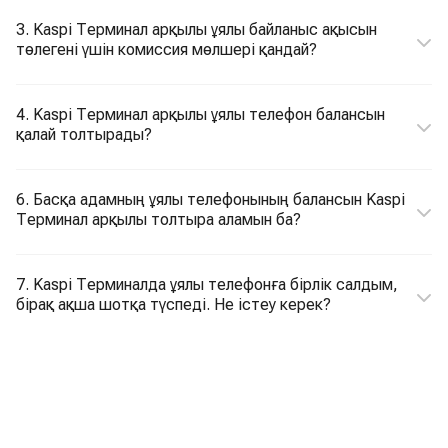
3. Kaspi Терминал арқылы ұялы байланыс ақысын
төлегені үшін комиссия мөлшері қандай?
4. Kaspi Терминал арқылы ұялы телефон балансын
қалай толтырады?
6. Басқа адамның ұялы телефонының балансын Kaspi
Терминал арқылы толтыра аламын ба?
7. Kaspi Терминалда ұялы телефонға бірлік салдым,
бірақ ақша шотқа түспеді. Не істеу керек?