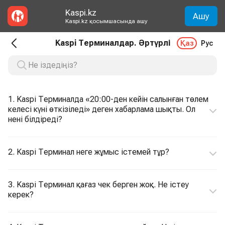
Kaspi.kz
Ашу
Kaspi.kz қосымшасында ашу
Kaspi Терминалдар. Әртүрлі
Қаз
Рус
1. Kaspi Терминалда «20:00-ден кейін салынған төлем
келесі күні өткізіледі» деген хабарлама шықты. Ол
нені білдіреді?
2. Kaspi Терминал неге жұмыс істемей тұр?
3. Kaspi Терминал қағаз чек берген жоқ. Не істеу
керек?