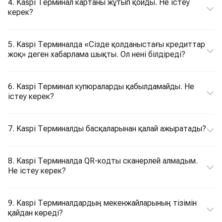
4. Kaspi Терминал картаны жұтып қойды. Не істеу
керек?
5. Kaspi Терминалда «Сізде қолданыстағы кредиттар
жоқ» деген хабарлама шықты. Ол нені білдіреді?
6. Kaspi Терминал купюраларды қабылдамайды. Не
істеу керек?
7. Kaspi Терминалды басқаларынан қалай ажыратады?
8. Kaspi Терминалда QR-кодты сканерлей алмадым.
Не істеу керек?
9. Kaspi Терминалдардың мекенжайларының тізімін
қайдан көреді?