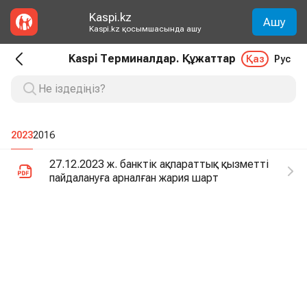
Kaspi.kz
Ашу
Kaspi.kz қосымшасында ашу
Kaspi Терминалдар. Құжаттар
Қаз
Рус
2023
2016
27.12.2023 ж. банктік ақпараттық қызметті
пайдалануға арналған жария шарт