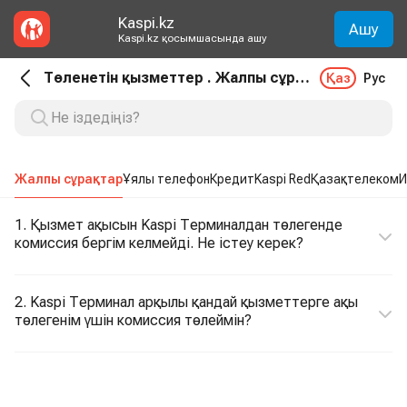
Kaspi.kz
Ашу
Kaspi.kz қосымшасында ашу
Төленетін қызметтер . Жалпы сұрақтар
Қаз
Рус
Жалпы сұрақтар
Ұялы телефон
Кредит
Kaspi Red
Қазақтелеком
И
1. Қызмет ақысын Kaspi Терминалдан төлегенде
комиссия бергім келмейді. Не істеу керек?
2. Kaspi Терминал арқылы қандай қызметтерге ақы
төлегенім үшін комиссия төлеймін?