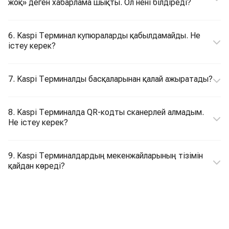
жоқ» деген хабарлама шықты. Ол нені білдіреді?
6. Kaspi Терминал купюраларды қабылдамайды. Не
істеу керек?
7. Kaspi Терминалды басқаларынан қалай ажыратады?
8. Kaspi Терминалда QR-кодты сканерлей алмадым.
Не істеу керек?
9. Kaspi Терминалдардың мекенжайларының тізімін
қайдан көреді?